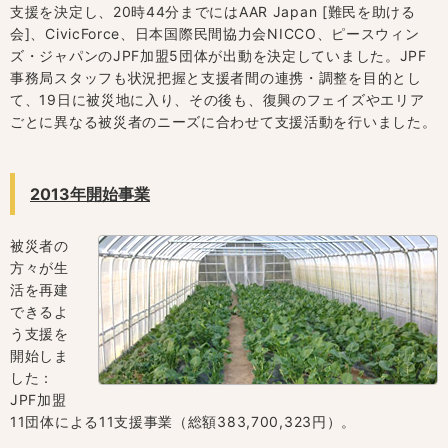
支援を決定し、20時44分までにはAAR Japan [難民を助ける
会]、CivicForce、日本国際民間協力会NICCO、ピースウィン
ズ・ジャパンのJPF加盟5団体が出動を決定していました。JPF
事務局スタッフも状況把握と支援者間の連携・調整を目的とし
て、19日に被災地に入り、その後も、復興のフェイズやエリア
ごとに異なる被災者のニーズに合わせて支援活動を行いました。
2013年開始事業
被災者の
方々が生
活を再建
できるよ
う支援を
開始しま
した：
JPF加盟
11団体による11支援事業（総額383,700,323円）。