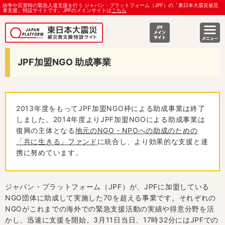
紛争や災害時の緊急人道支援を行う ジャパン・プラットフォーム（JPF）の「東日本大震災被災
者支援」特設サイトです。JPFのメインサイトは
こちら
JPF加盟NGO 助成事業
2013年度をもってJPF加盟NGO枠による助成事業は終了
しました。2014年度よりJPF加盟NGOによる助成事業は
復興の主体となる
地元のNGO・NPOへの助成のための
「共に生きる」ファンド
に統合し、より効果的な支援と連
携に努めています。
ジャパン・プラットフォーム（JPF）が、JPFに加盟している
NGO団体に助成して実施した70を超える事業です。それぞれの
NGOがこれまでの海外での緊急支援活動の実績や得意分野を活
かし、迅速に支援を開始。3月11日当日、17時32分にはJPFでの