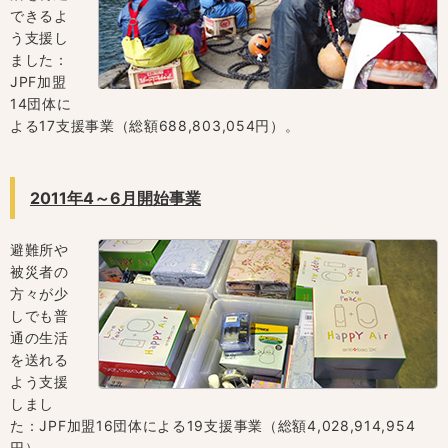
できるよ
う支援し
ました：
JPF加盟
14団体に
よる17支援事業（総額688,803,054円）。
2011年4～6月開始事業
避難所や
被災者の
方々が少
しでも普
通の生活
を送れる
よう支援
しまし
た：JPF加盟16団体による19支援事業（総額4,028,914,954
円）。